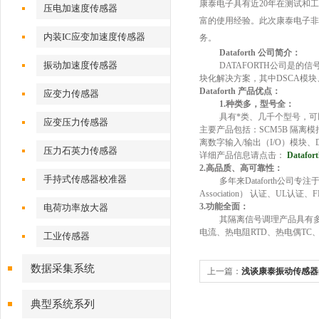
康泰电子具有近20年在测试和
压电加速度传感器
富的使用经验。此次康泰电子非常
内装IC应变加速度传感器
务。
Dataforth 公司简介：
振动加速度传感器
DATAFORTH公司是的信号
块化解决方案，其中DSCA模块
Dataforth 产品优点：
应变力传感器
1.种类多，型号全：
具有*类、几千个型号，
应变压力传感器
主要产品包括：SCM5B 隔离模
离数字输入/输出（I/O）模块、
压力石英力传感器
详细产品信息请点击：
Dataf
2.高品质、高可靠性：
手持式传感器校准器
多年来Dataforth公司专
Association） 认证、UL
3.功能全面：
电荷功率放大器
其隔离信号调理产品具有
电流、热电阻RTD、热电偶T
工业传感器
数据采集系统
上一篇：
浅谈康泰振动传感器
典型系统系列