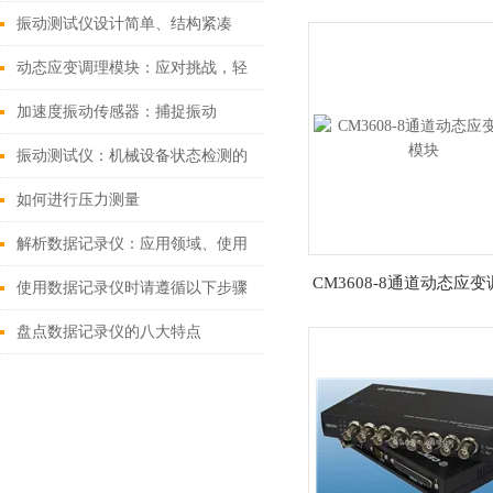
CM4116
防可控
振动测试仪设计简单、结构紧凑
动态应变调理模块：应对挑战，轻
松自如
加速度振动传感器：捕捉振动
的“精密触角”
振动测试仪：机械设备状态检测的
常用精密仪器
如何进行压力测量
解析数据记录仪：应用领域、使用
CM3608-8通道动态应
方法与维护要点
使用数据记录仪时请遵循以下步骤
块
盘点数据记录仪的八大特点