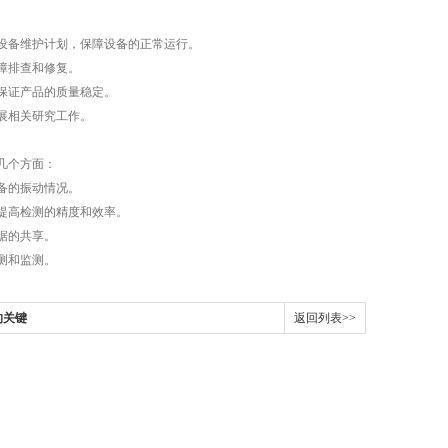
设备维护计划，保障设备的正常运行。
障排查和修复。
保证产品的质量稳定。
展相关研究工作。
几个方面：
备的振动情况。
提高检测的精度和效率。
据的共享。
测和监测。
的关键
返回列表>>