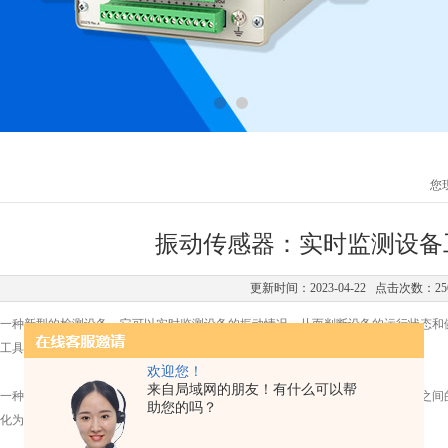
您
振动传感器：实时监测设备
更新时间：2023-04-22 点击次数：25
一种新型的检测设备，它可以实时监测设备的振动情况，从而判断设备的运行状态和
工具。本文将介绍该产品的原理、应用范围以及未来发展趋势。
欢迎您！
来自局域网的朋友！有什么可以帮
种能够将机械振动信号转化为电信号的传感器。它通过感应传感器与被测物体之间的
助您的吗？
化为与振动频率相关的电信号，进而通过处理电路转化为可供分析和判断的数据。