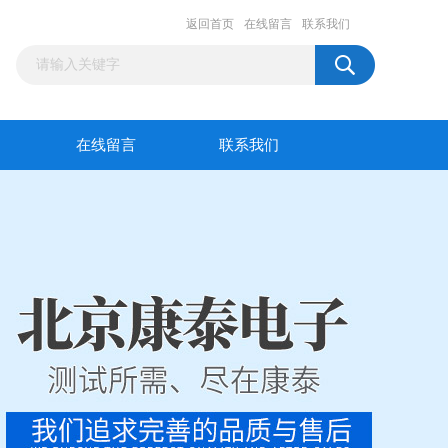
返回首页
在线留言
联系我们
在线留言
联系我们