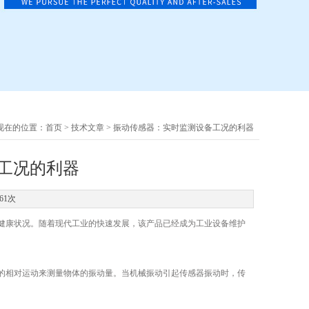
现在的位置：
首页
>
技术文章
> 振动传感器：实时监测设备工况的利器
工况的利器
61次
健康状况。随着现代工业的快速发展，该产品已经成为工业设备维护
相对运动来测量物体的振动量。当机械振动引起传感器振动时，传