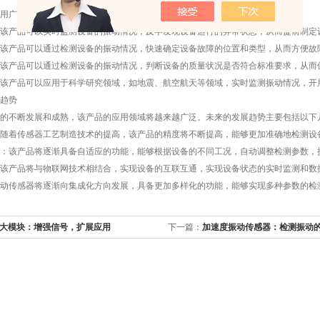
广泛，其主要应用于以下领域：
该产品可以实时监测设备的振动情况，及早发现设备运行的异常状态，从而提前制定
该产品可以通过检测设备的振动情况，快速确定设备故障的位置和类型，从而方便故
该产品可以通过检测设备的振动情况，判断设备的质量状况是否符合标准要求，从而
该产品可以应用于科学研究领域，如地震、航空航天等领域，实时监测振动情况，开
趋势
不断发展和成熟，该产品的应用领域将越来越广泛。未来的发展趋势主要包括以下
随着传感器工艺制造技术的提高，该产品的精度将不断提高，能够更加准确地检测设
：该产品将逐渐具备自适应的功能，能够根据设备的不同工况，自动调整检测参数，
该产品将与物联网技术相结合，实现设备的互联互通，实现设备状态的实时监测和数
动传感器将逐渐向集成化方向发展，具备更加多样化的功能，能够实现多种参数的检
大模块：增强信号，扩展应用
下一篇：
加速度振动传感器：检测振动